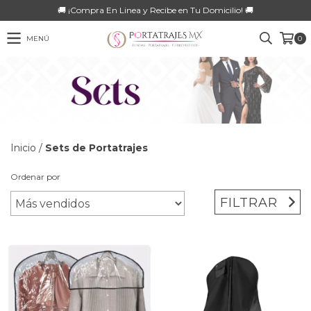
🚚 ¡Compra En Linea y Recibe en Tu Domicilio! 🚚
MENÚ
0
Inicio
/
Sets de Portatrajes
Ordenar por
FILTRAR