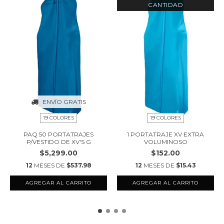
CANTIDAD
ENVÍO GRATIS
19 COLORES
19 COLORES
PAQ 50 PORTATRAJES
1 PORTATRAJE XV EXTRA
P/VESTIDO DE XV'S G
VOLUMINOSO
$5,299.00
$152.00
12
MESES DE
$537.98
12
MESES DE
$15.43
AGREGAR AL CARRITO
AGREGAR AL CARRITO