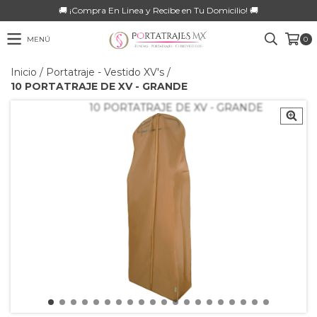
🚚 ¡Compra En Linea y Recibe en Tu Domicilio! 🚚
MENÚ
0
Inicio
/
Portatraje - Vestido XV's
/
10 PORTATRAJE DE XV - GRANDE